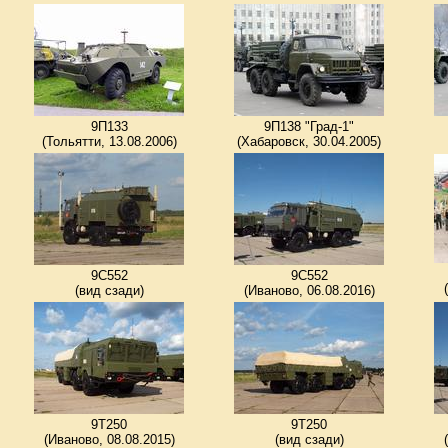
9П133
9П138 "Град-1"
(Тольятти, 13.08.2006)
(Хабаровск, 30.04.2005)
9С552
9С552
(вид сзади)
(Иваново, 06.08.2016)
9Т250
9Т250
(Иваново, 08.08.2015)
(вид сзади)