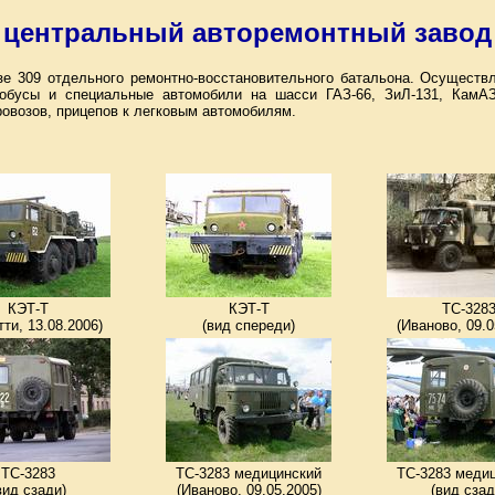
 центральный авторемонтный заво
азе 309 отдельного ремонтно-восстановительного батальона. Осущест
обусы и специальные автомобили на шасси ГАЗ-66, ЗиЛ-131, КамАЗ-
овозов, прицепов к легковым автомобилям.
КЭТ-Т
КЭТ-Т
ТС-328
тти, 13.08.2006)
(вид спереди)
(Иваново, 09.0
ТС-3283
ТС-3283 медицинский
ТС-3283 меди
вид сзади)
(Иваново, 09.05.2005)
(вид сзад