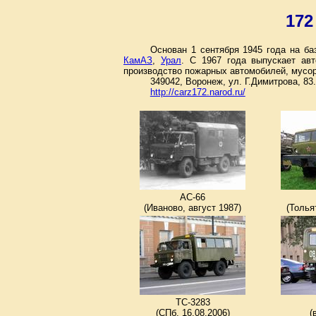
172
Основан 1 сентября 1945 года на б
КамАЗ
,
Урал
. С 1967 года выпускает авт
производство пожарных автомобилей, мусор
349042, Воронеж, ул. Г.Димитрова, 83.
http://carz172.narod.ru/
АС-66
(Иваново, август 1987)
(Толья
ТС-3283
(СПб, 16.08.2006)
(