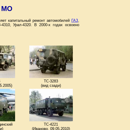
д МО
вляет капитальный ремонт автомобилей
ГАЗ
,
4310, Урал-4320. В 2000-х годах освоено
3
ТС-3283
5.2005)
(вид сзади)
цинский
ТС-4221
и)
(Иваново, 09.05.2010)