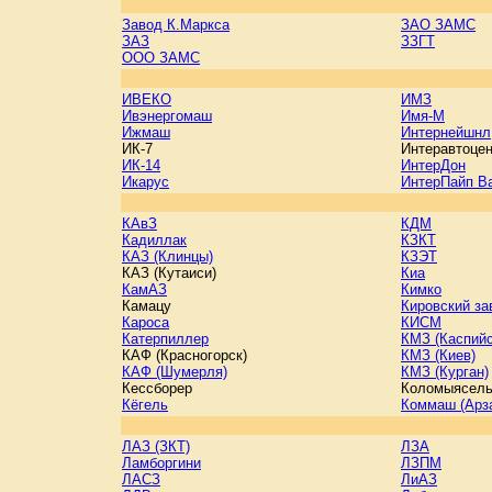
Завод К.Маркса
ЗАО ЗАМС
ЗАЗ
ЗЗГТ
ООО ЗАМС
ИВЕКО
ИМЗ
Ивэнергомаш
Имя-М
Ижмаш
Интернейшнл
ИК-7
Интеравтоце
ИК-14
ИнтерДон
Икарус
ИнтерПайп В
КАвЗ
КДМ
Кадиллак
КЗКТ
КАЗ (Клинцы)
КЗЭТ
КАЗ (Кутаиси)
Киа
КамАЗ
Кимко
Камацу
Кировский за
Кароса
КИСМ
Катерпиллер
КМЗ (Каспийс
КАФ (Красногорск)
КМЗ (Киев)
КАФ (Шумерля)
КМЗ (Курган)
Кессборер
Коломыясел
Кёгель
Коммаш (Арз
ЛАЗ (ЗКТ)
ЛЗА
Ламборгини
ЛЗПМ
ЛАСЗ
ЛиАЗ