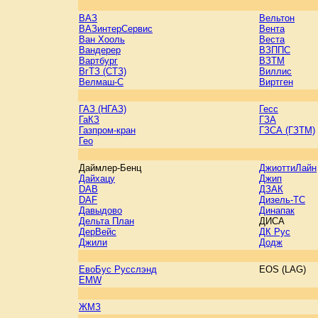
ВАЗ
Вельтон
ВАЗинтерСервис
Вента
Ван Хооль
Веста
Вандерер
ВЗППС
Вартбург
ВЗТМ
ВгТЗ (СТЗ)
Виллис
Велмаш-С
Виртген
ГАЗ (НГАЗ)
Гесс
ГаКЗ
ГЗА
Газпром-кран
ГЗСА (ГЗТМ)
Гео
Даймлер-Бенц
ДжиоттиЛайн
Дайхацу
Джип
DAB
ДЗАК
DAF
Дизель-ТС
Давыдово
Динапак
Дельта План
ДИСА
ДерВейс
ДК Рус
Джили
Додж
ЕвоБус Русслэнд
EOS (LAG)
EMW
ЖМЗ