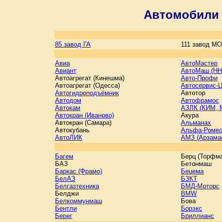
Автомобили 
85 завод ГА
111 завод МО
Авиа
АвтоМастер
Авиант
АвтоМаш (НН
Автоагрегат (Кинешма)
Авто-Профи
Автоагрегат (Одесса)
Автосервис-
Автогидроподъёмник
Автотор
Автодом
Автофрамос
Автокам
АЗЛК (КИМ,
Автокран (Иваново)
Акура
Автокран (Самара)
Альманах
Автокубань
Альфа-Роме
АвтоЛИК
АМЗ (Арзама
Багем
Берц (Торфм
БАЗ
Бетонмаш
Баркас (Фрамо)
Бецема
БелАЗ
БЗКТ
Белгазтехника
БМД-Моторс
Белджи
BMW
Белкоммунмаш
Бова
Бентли
Борэкс
Берег
Бриллианс