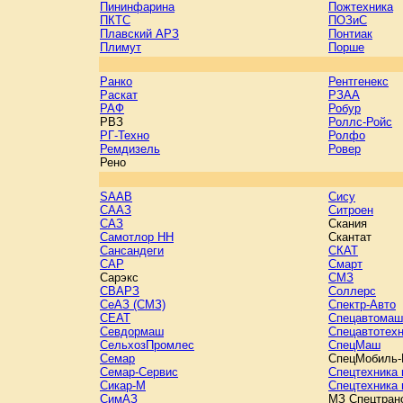
Пининфарина
Пожтехника
ПКТС
ПОЗиС
Плавский АРЗ
Понтиак
Плимут
Порше
Ранко
Рентгенекс
Раскат
РЗАА
РАФ
Робур
РВЗ
Роллс-Ройс
РГ-Техно
Ролфо
Ремдизель
Ровер
Рено
SAAB
Сису
СААЗ
Ситроен
САЗ
Скания
Самотлор НН
Скантат
Сансандеги
СКАТ
САР
Смарт
Сарэкс
СМЗ
СВАРЗ
Соллерс
СеАЗ (СМЗ)
Спектр-Авто
СEAT
Спецавтомаш
Севдормаш
Спецавтотех
СельхозПромлес
СпецМаш
Семар
СпецМобиль
Семар-Сервис
Спецтехника 
Сикар-М
Спецтехника
СимАЗ
МЗ Спецтран