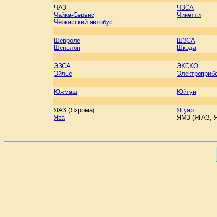
ЧАЗ
ЧЗСА
Чайка-Сервис
Чинетти
Черкасский автобус
Шевроле
ШЗСА
Шеньлон
Шкода
ЭЗСА
ЭКСКО
Эйлье
Электроприб
Южмаш
Юйтун
ЯАЗ (Яхрома)
Ягуар
Ява
ЯМЗ (ЯГАЗ, 