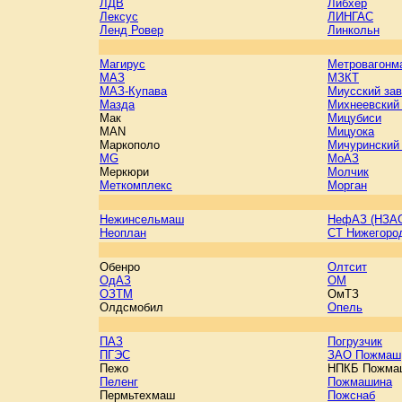
ЛДВ
Либхер
Лексус
ЛИНГАС
Ленд Ровер
Линкольн
Магирус
Метровагонм
МАЗ
МЗКТ
МАЗ-Купава
Миусский за
Мазда
Михнеевский
Мак
Мицубиси
MAN
Мицуока
Маркополо
Мичуринский
MG
МоАЗ
Меркюри
Молчик
Меткомплекс
Морган
Нежинсельмаш
НефАЗ (НЗА
Неоплан
СТ Нижегоро
Обенро
Олтсит
ОдАЗ
OM
ОЗТМ
ОмТЗ
Олдсмобил
Опель
ПАЗ
Погрузчик
ПГЭС
ЗАО Пожмаш
Пежо
НПКБ Пожма
Пеленг
Пожмашина
Пермьтехмаш
Пожснаб