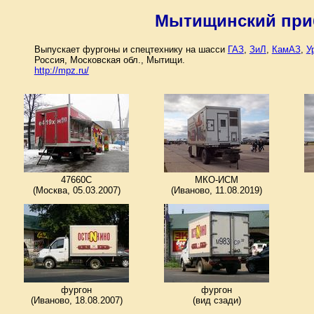
Мытищинский при
Выпускает фургоны и спецтехнику на шасси
ГАЗ
,
ЗиЛ
,
КамАЗ
,
У
Россия, Московская обл., Мытищи.
http://mpz.ru/
47660C
МКО-ИСМ
(Москва, 05.03.2007)
(Иваново, 11.08.2019)
фургон
фургон
(Иваново, 18.08.2007)
(вид сзади)